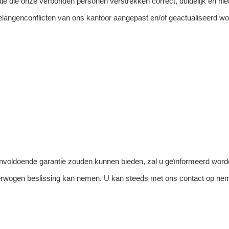
atie die onze verbonden personen verstrekken correct, duidelijk en niet
 belangenconflicten van ons kantoor aangepast en/of geactualiseerd wo
onvoldoende garantie zouden kunnen bieden, zal u geïnformeerd word
verwogen beslissing kan nemen. U kan steeds met ons contact op nem