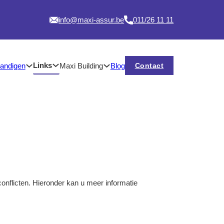
info@maxi-assur.be
011/26 11 11
Links
tandigen
Maxi Building
Contact
Blog
onflicten. Hieronder kan u meer informatie