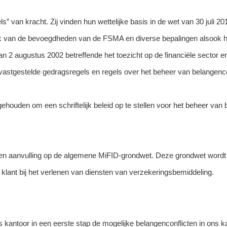
s” van kracht. Zij vinden hun wettelijke basis in de wet van 30 juli 
ok van de bevoegdheden van de FSMA en diverse bepalingen alsook he
an 2 augustus 2002 betreffende het toezicht op de financiële sector e
astgestelde gedragsregels en regels over het beheer van belangencon
ouden om een schriftelijk beleid op te stellen voor het beheer van b
een aanvulling op de algemene MiFID-grondwet. Deze grondwet wordt do
 klant bij het verlenen van diensten van verzekeringsbemiddeling.
 kantoor in een eerste stap de mogelijke belangenconflicten in ons ka